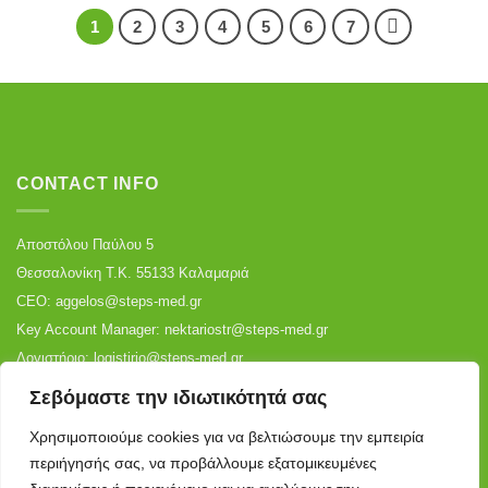
1
2
3
4
5
6
7
CONTACT INFO
Αποστόλου Παύλου 5
Θεσσαλονίκη Τ.Κ. 55133 Καλαμαριά
CEO:
aggelos@steps-med.gr
Key Account Manager:
nektariostr@steps-med.gr
Λογιστήριο:
logistirio@steps-med.gr
Αποθήκη:
warehouse@steps-med.gr
Σεβόμαστε την ιδιωτικότητά σας
Τηλ:
+30 2310 699 887
|
+30 2316 006 530
Χρησιμοποιούμε cookies για να βελτιώσουμε την εμπειρία
περιήγησής σας, να προβάλλουμε εξατομικευμένες