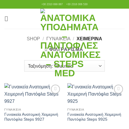
Μετάβαση
+30 2310 699 887
+30 2316 006 530
στο
περιεχόμενο
SHOP
/
ΓΥΝΑΙΚΕΊΑ
/
ΧΕΙΜΕΡΙΝΆ
ΦΙΛΤΡΆΡΙΣΜΑ
Πρόσθήκη
Πρόσθήκη
στην λίστα
στην λίστα
επιθυμιών
επιθυμιών
ΓΥΝΑΙΚΕΊΑ
ΓΥΝΑΙΚΕΊΑ
Γυναικεία Ανατομική Χειμερινή
Γυναικεία Ανατομική Χειμερινή
Παντόφλα Steps 9927
Παντόφλα Steps 9925