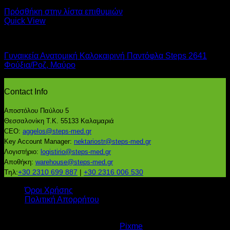
Πρόσθήκη στην λίστα επιθυμιών
Quick View
Γυναικεία
Γυναικεία Ανατομική Καλοκαιρινή Παντόφλα Steps 2641
Φούξια/Ροζ, Μαύρο
Contact Info
Αποστόλου Παύλου 5
Θεσσαλονίκη Τ.Κ. 55133 Καλαμαριά
CEO:
aggelos@steps-med.gr
Key Account Manager:
nektariostr@steps-med.gr
Λογιστήριο:
logistirio@steps-med.gr
Αποθήκη:
warehouse@steps-med.gr
Τηλ:
+30 2310 699 887
|
+30 2316 006 530
Όροι Χρήσης
Πολιτική Απορρήτου
Copyright 2026 ©
steps-med.gr
All rights reserved. Powered by
Pixme