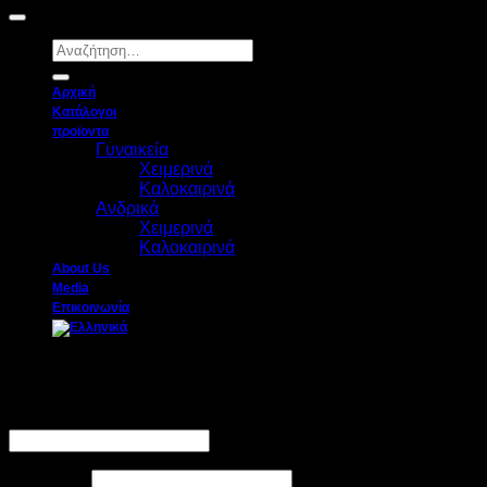
Αναζήτηση
για:
Αρχική
Κατάλογοι
προϊοντα
Γυναικεία
Χειμερινά
Καλοκαιρινά
Ανδρικά
Χειμερινά
Καλοκαιρινά
About Us
Media
Επικοινωνία
Σύνδεση
Απαιτείται
Όνομα χρήστη ή διεύθυνση email
*
Απαιτείται
Κωδικός
*