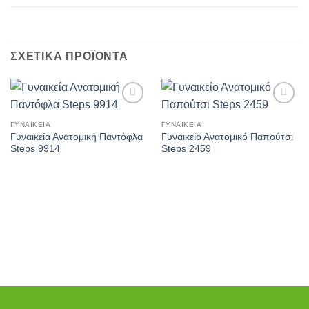
ΣΧΕΤΙΚΆ ΠΡΟΪΌΝΤΑ
Πρόσθήκη
Πρόσθήκη
στην λίστα
στην λίστα
ΓΥΝΑΙΚΕΊΑ
ΓΥΝΑΙΚΕΊΑ
επιθυμιών
επιθυμιών
Γυναικεία Ανατομική Παντόφλα
Γυναικείο Ανατομικό Παπούτσι
Steps 9914
Steps 2459