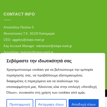
CONTACT INFO
Αποστόλου Παύλου 5
Θεσσαλονίκη Τ.Κ. 55133 Καλαμαριά
CEO:
aggelos@steps-med.gr
Key Account Manager:
nektariostr@steps-med.gr
Λογιστήριο:
logistirio@steps-med.gr
Αποθήκη:
warehouse@steps-med.gr
Σεβόμαστε την ιδιωτικότητά σας
Τηλ:
+30 2310 699 887
|
+30 2316 006 530
Χρησιμοποιούμε cookies για να βελτιώσουμε την εμπειρία
περιήγησής σας, να προβάλλουμε εξατομικευμένες
διαφημίσεις ή περιεχόμενο και να αναλύουμε την
επισκεψιμότητά μας. Κάνοντας κλικ στην επιλογή «Αποδοχή
Όλων», συναινείτε στη χρήση των cookies από εμάς.
ΌΡΟΙ ΧΡΉΣΗΣ
ΠΟΛΙΤΙΚΉ ΑΠΟΡΡΉΤΟΥ
Copyright 2026 ©
steps-med.gr
Προσαρμογή
Απόρριψη όλων
Αποδοχή όλων