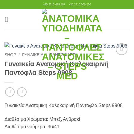
Μετάβαση
+30 2310 699 887
+30 2316 006 530
στο
περιεχόμενο
SHOP
/
ΓΥΝΑΙΚΕΊΑ
/
ΠΑΝΤΌΦΛΕΣ
Πρόσθήκη
Γυναικεία Ανατομική Καλοκαιρινή
στην
Παντόφλα Steps 9908
λίστα
επιθυμιών
Γυναικεία Ανατομική Καλοκαιρινή Παντόφλα Steps 9908
Διαθέσιμα Χρώματα: Μπεζ, Ανθρακί
Διαθέσιμα νούμερα: 36/41