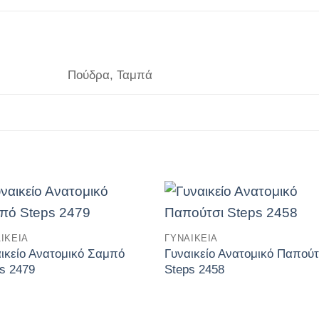
Πούδρα, Ταμπά
Πρόσθήκη
Πρόσθή
ΙΚΕΊΑ
ΓΥΝΑΙΚΕΊΑ
στην
στην
λίστα
λίστα
ικείο Ανατομικό Σαμπό
Γυναικείο Ανατομικό Παπούτ
επιθυμιών
επιθυμι
s 2479
Steps 2458