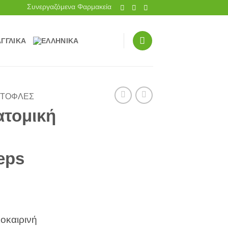
Συνεργαζόμενα Φαρμακεία
ΤΌΦΛΕΣ
ατομική
eps
λοκαιρινή