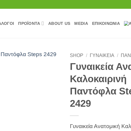
ΆΛΟΓΟΙ
ΠΡΟΪΟΝΤΑ
ABOUT US
MEDIA
ΕΠΙΚΟΙΝΩΝΊΑ
SHOP
/
ΓΥΝΑΙΚΕΊΑ
/
ΠΑΝ
Γυναικεία Αν
Πρόσθήκη
Καλοκαιρινή
στην
λίστα
Παντόφλα St
επιθυμιών
2429
Γυναικεία Ανατομική Κα