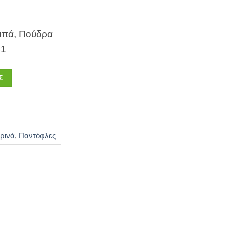
μπά, Πούδρα
41
Σ
ρινά
,
Παντόφλες