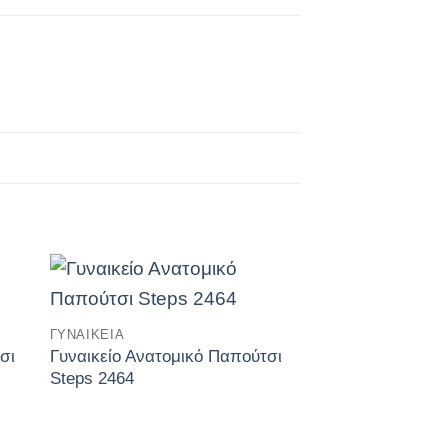
κη
Πρόσθήκη
ΓΥΝΑΙΚΕΊΑ
στην
λίστα
σι
Γυναικείο Ανατομικό Παπούτσι
ών
επιθυμιών
Steps 2464