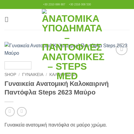
Μετάβαση
+30 2310 699 887
+30 2316 006 530
στο
περιεχόμενο
Πρόσθήκη
στην
λίστα
SHOP
/
ΓΥΝΑΙΚΕΊΑ
/
ΚΑΛΟΚΑΙΡΙΝΆ
επιθυμιών
Γυναικεία Ανατομική Καλοκαιρινή
Παντόφλα Steps 2623 Μαύρο
Γυναικεία ανατομική παντόφλα σε μαύρο χρώμα.