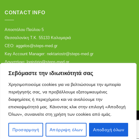
CONTACT INFO
Αποστόλου Παύλου 5
Θεσσαλονίκη Τ.Κ. 55133 Καλαμαριά
CEO:
aggelos@steps-med.gr
Key Account Manager:
nektariostr@steps-med.gr
Λογιστήριο:
logistirio@steps-med.gr
Αποθήκη:
warehouse@steps-med.gr
Σεβόμαστε την ιδιωτικότητά σας
Τηλ:
+30 2310 699 887
|
+30 2316 006 530
Χρησιμοποιούμε cookies για να βελτιώσουμε την εμπειρία
περιήγησής σας, να προβάλλουμε εξατομικευμένες
διαφημίσεις ή περιεχόμενο και να αναλύουμε την
επισκεψιμότητά μας. Κάνοντας κλικ στην επιλογή «Αποδοχή
Όλων», συναινείτε στη χρήση των cookies από εμάς.
ΌΡΟΙ ΧΡΉΣΗΣ
ΠΟΛΙΤΙΚΉ ΑΠΟΡΡΉΤΟΥ
Copyright 2026 ©
steps-med.gr
Προσαρμογή
Απόρριψη όλων
Αποδοχή όλων
All rights reserved. Powered by
Pixme