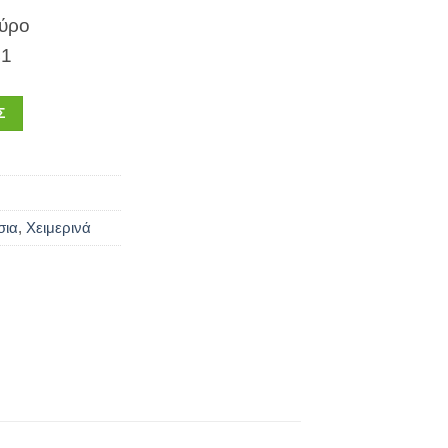
αύρο
41
Σ
σια
,
Χειμερινά