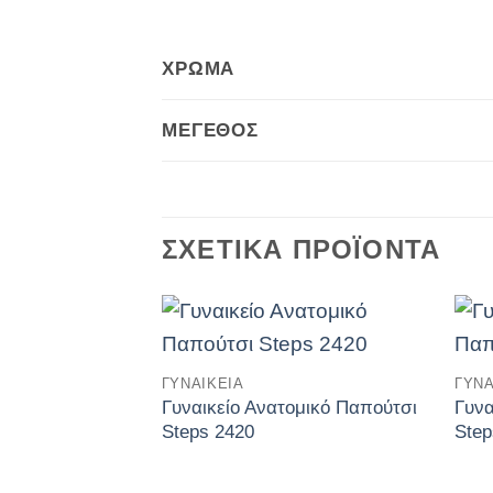
ΧΡΏΜΑ
ΜΈΓΕΘΟΣ
ΣΧΕΤΙΚΆ ΠΡΟΪΌΝΤΑ
Πρόσθήκη
ΓΥΝΑΙΚΕΊΑ
ΓΥΝΑ
στην
λίστα
Γυναικείο Ανατομικό Παπούτσι
Γυνα
επιθυμιών
Steps 2420
Step