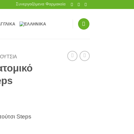
Συνεργαζόμενα Φαρμακεία
ΟΎΤΣΙΑ
ατομικό
eps
πούτσι Steps