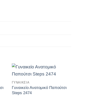
κη
Πρόσθήκη
ΓΥΝΑΙΚΕΊΑ
στην
λίστα
σι
Γυναικείο Ανατομικό Παπούτσι
ών
επιθυμιών
Steps 2474