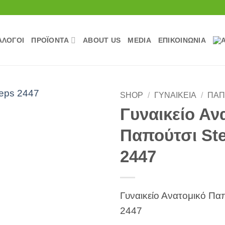
ΆΛΟΓΟΙ
ΠΡΟΪΟΝΤΑ
ABOUT US
MEDIA
ΕΠΙΚΟΙΝΩΝΊΑ
SHOP
/
ΓΥΝΑΙΚΕΊΑ
/
ΠΑΠ
Γυναικείο Αν
Πρόσθήκη
Παπούτσι St
στην
λίστα
2447
επιθυμιών
Γυναικείο Ανατομικό Πα
2447