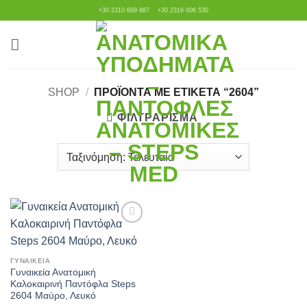
Μετάβαση
+30 2310 699 887
+30 2316 006 530
στο
περιεχόμενο
SHOP
/
ΠΡΟΪΌΝΤΑ ΜΕ ΕΤΙΚΈΤΑ “2604”
ΦΙΛΤΡΆΡΙΣΜΑ
Πρόσθήκη
στην λίστα
επιθυμιών
ΓΥΝΑΙΚΕΊΑ
Γυναικεία Ανατομική
Καλοκαιρινή Παντόφλα Steps
2604 Μαύρο, Λευκό