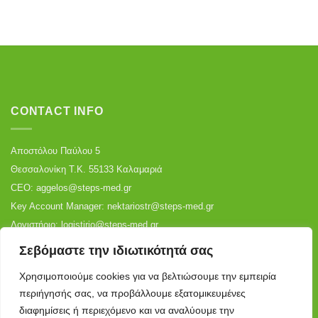
CONTACT INFO
Αποστόλου Παύλου 5
Θεσσαλονίκη Τ.Κ. 55133 Καλαμαριά
CEO:
aggelos@steps-med.gr
Key Account Manager:
nektariostr@steps-med.gr
Λογιστήριο:
logistirio@steps-med.gr
Αποθήκη:
warehouse@steps-med.gr
Σεβόμαστε την ιδιωτικότητά σας
Τηλ:
+30 2310 699 887
|
+30 2316 006 530
Χρησιμοποιούμε cookies για να βελτιώσουμε την εμπειρία
περιήγησής σας, να προβάλλουμε εξατομικευμένες
διαφημίσεις ή περιεχόμενο και να αναλύουμε την